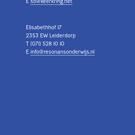
E
so@keerkring.net
Stichting Resonans
Elisabethhof 17
2353 EW Leiderdorp
T (071) 528 10 10
E
info@resonansonderwijs.nl