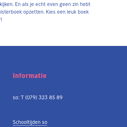
ijken. En als je echt even geen zin hebt
luisterboek opzetten. Kies een leuk boek
!
Informatie
Direct ziekmelden (vóór 08.45 uur)
so: T (079) 323 85 89
Schooltijden en vrije dagen
Schooltijden so