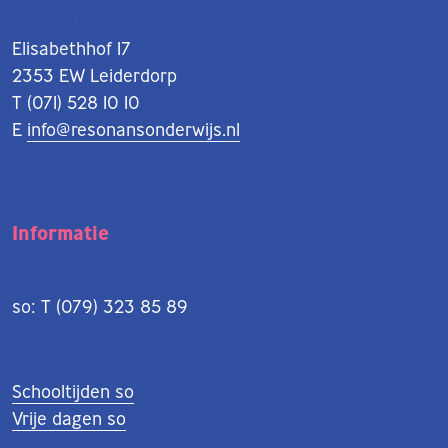
Stichting Resonans
Elisabethhof 17
2353 EW Leiderdorp
T (071) 528 10 10
E
info@resonansonderwijs.nl
Informatie
Direct ziekmelden (vóór 08.45 uur)
so: T (079) 323 85 89
Schooltijden en vrije dagen
Schooltijden so
Vrije dagen so