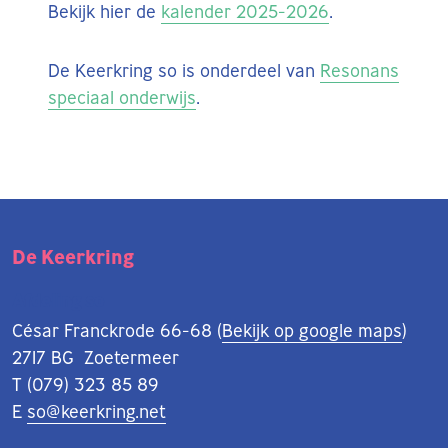
Bekijk hier de
kalender 2025-2026
.
De Keerkring so is onderdeel van
Resonans
speciaal onderwijs
.
De Keerkring
Afdeling so
César Franckrode 66-68 (
Bekijk op google maps
)
2717 BG Zoetermeer
T (079) 323 85 89
E
so@keerkring.net